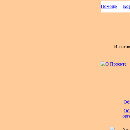
Помощь
Кор
Изгото
Об
Об
орг
Авт