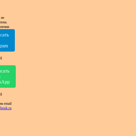
 не
лена.
нения:
сать
в
gram
И
сать
в
sApp
И
на email
book.ru