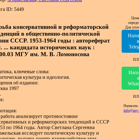
га ID: 5449
Цена
опреде
рьба консервативной и реформаторской
Для уточ
нденций в общественно-политической
Напи
зни СССР. 1953-1964 годы : автореферат
. ... кандидата исторических наук :
Tele
.00.03 МГУ им. М. В. Ломоносова
ИЛ
атика, ключевые слова:
Напи
итическая культура и идеология.
дения об издании:
What
ква 1997
.
ИЛ
к:
Написать 
отация:
info@any-
 работа анализирует противостояние
сервативных и реформаторских тенденций в СССР
953 по 1964 годы. Автор Светлана Сергеевна
ржельская исследует политическую культуру и
ологию, пытаясь понять взаимодействие этих