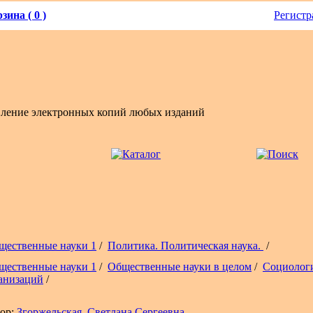
зина ( 0 )
Регистр
вление электронных копий любых изданий
щественные науки 1
/
Политика. Политическая наука.
/
щественные науки 1
/
Общественные науки в целом
/
Социолог
анизаций
/
ор:
Згоржельская, Светлана Сергеевна