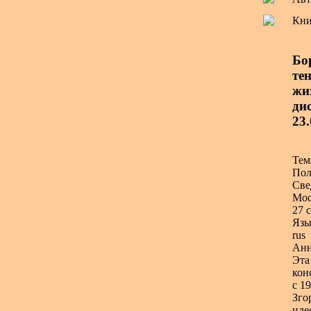
Кни
Бо
те
жи
дис
23
Тем
Пол
Све
Мос
27 с
Язы
rus
Анн
Эта
кон
с 1
Зго
иде