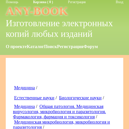
Помощь
Корзина ( 0 )
Регистрация
Вход
ANY-BOOK
Изготовление электронных
копий любых изданий
О проекте
Каталог
Поиск
Регистрация
Форум
Медицина
/
Естественные науки
/
Биологические науки
/
Медицина
/
Общая патология. Медицинская
вирусология, микробиология и паразитология.
Фармакология, фармация и токсикология
/
Медицинская микробиология, микробиология и
паразитология
/