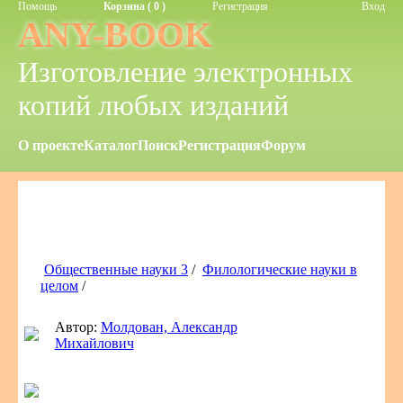
Помощь
Корзина ( 0 )
Регистрация
Вход
ANY-BOOK
Изготовление электронных
копий любых изданий
О проекте
Каталог
Поиск
Регистрация
Форум
Общественные науки 3
/
Филологические науки в
целом
/
Автор:
Молдован, Александр
Михайлович