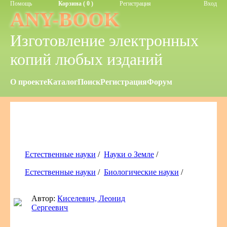
Помощь
Корзина ( 0 )
Регистрация
Вход
ANY-BOOK
Изготовление электронных
копий любых изданий
О проекте
Каталог
Поиск
Регистрация
Форум
Естественные науки
/
Науки о Земле
/
Естественные науки
/
Биологические науки
/
Автор:
Киселевич, Леонид
Сергеевич