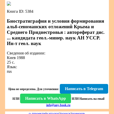
Книга ID: 5384
Биостратиграфия и условия формирования
альб-сеноманских отложений Крыма и
Среднего Приднестровья : автореферат дис.
... кандидата геол.-минер. наук АН УССР.
Ин-т геол. наук
Сведения об издании:
Киев 1988
25 с.
Язык:
rus
Написать в Telegram
Цена не определена.
Для уточнения:
Написать в WhatsApp
ИЛИ
ИЛИ
Написать на email
info@any-book.ru
о проекте
|
каталог
|
поиск
|
помощь