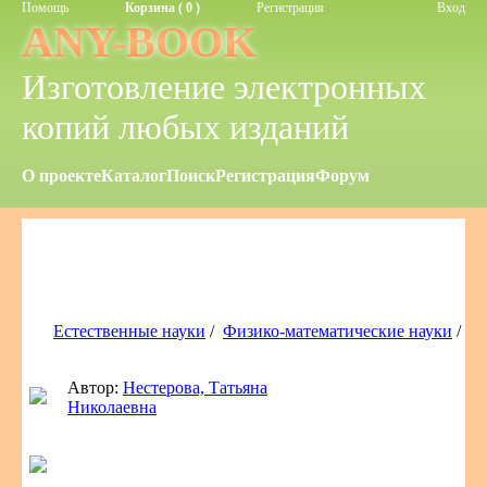
Помощь
Корзина ( 0 )
Регистрация
Вход
ANY-BOOK
Изготовление электронных
копий любых изданий
О проекте
Каталог
Поиск
Регистрация
Форум
Естественные науки
/
Физико-математические науки
/
Автор:
Нестерова, Татьяна
Николаевна