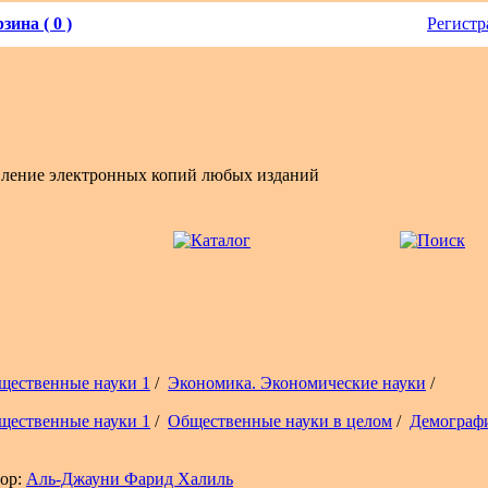
зина ( 0 )
Регистр
вление электронных копий любых изданий
щественные науки 1
/
Экономика. Экономические науки
/
щественные науки 1
/
Общественные науки в целом
/
Демограф
ор:
Аль-Джауни Фарид Халиль