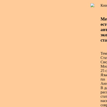
Кни
Ме
ес
авт
эко
ста
Тем
Ста
Све
Мос
25 с
Язы
rus
Анн
В д
рас
ста
нас
сов