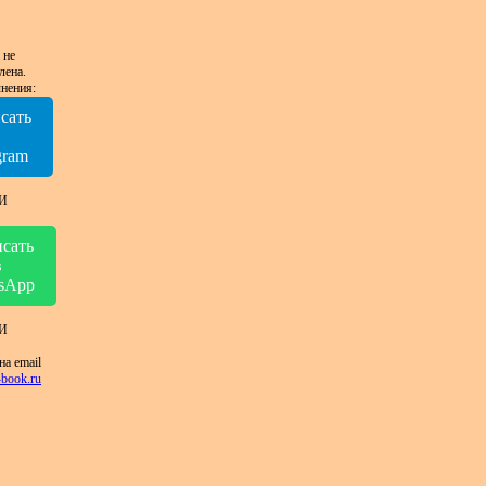
 не
лена.
нения:
сать
в
gram
И
сать
в
sApp
И
на email
book.ru