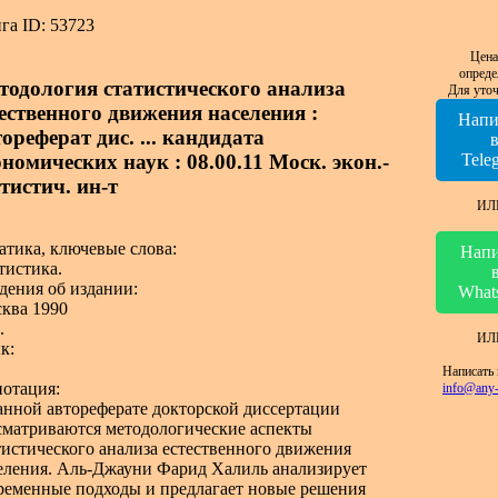
га ID: 53723
Цена
опреде
тодология статистического анализа
Для уточ
тественного движения населения :
Напи
ореферат дис. ... кандидата
номических наук : 08.00.11 Моск. экон.-
Tele
тистич. ин-т
ИЛ
атика, ключевые слова:
Напи
тистика.
дения об издании:
What
ква 1990
.
ИЛ
к:
Написать 
отация:
info@any-
анной автореферате докторской диссертации
сматриваются методологические аспекты
тистического анализа естественного движения
еления. Аль-Джауни Фарид Халиль анализирует
ременные подходы и предлагает новые решения