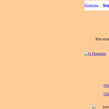
Помощь
Кор
Изгото
Об
Об
Авт