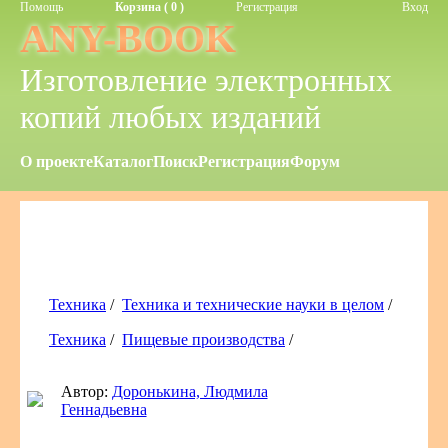
Помощь
Корзина ( 0 )
Регистрация
Вход
ANY-BOOK
Изготовление электронных
копий любых изданий
О проекте
Каталог
Поиск
Регистрация
Форум
Техника
/
Техника и технические науки в целом
/
Техника
/
Пищевые производства
/
Автор:
Доронькина, Людмила
Геннадьевна