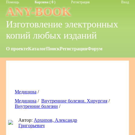
Помощь
Корзина ( 0 )
Регистрация
Вход
ANY-BOOK
Изготовление электронных
копий любых изданий
О проекте
Каталог
Поиск
Регистрация
Форум
Медицина
/
Медицина
/
Внутренние болезни. Хирургия
/
Внутренние болезни
/
Автор:
Архипов, Александр
Григорьевич