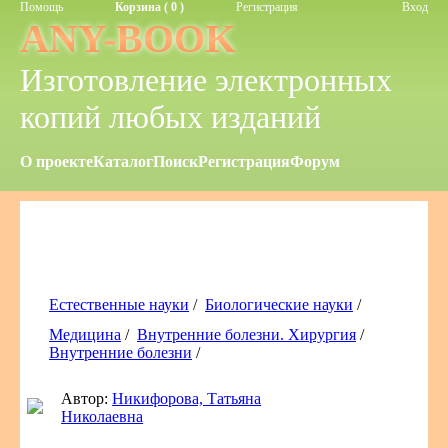
Помощь
Корзина ( 0 )
Регистрация
Вход
ANY-BOOK
Изготовление электронных
копий любых изданий
О проекте
Каталог
Поиск
Регистрация
Форум
Естественные науки
/
Биологические науки
/
Медицина
/
Внутренние болезни. Хирургия
/
Внутренние болезни
/
Автор:
Никифорова, Татьяна
Николаевна