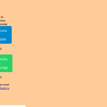
 не
лена.
нения:
сать
в
gram
И
сать
в
sApp
И
на email
book.ru