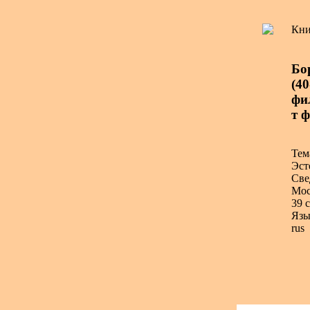
Кни
Бор
(40
фи
т 
Тем
Эст
Све
Мос
39 с
Язы
rus