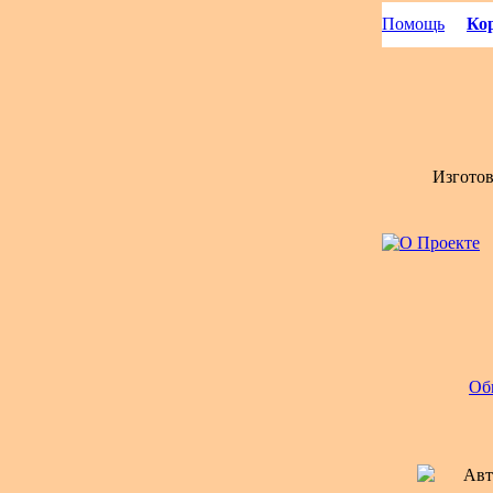
Помощь
Кор
Изгото
Об
Авт