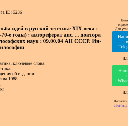
га ID: 5236
Цена
опреде
ьба идей в русской эстетике XIX века :
Для уточ
-70-е годы) : автореферат дис. ... доктора
Напи
лософских наук : 09.00.04 АН СССР. Ин-
философии
Tele
ИЛ
атика, ключевые слова:
етика.
Напи
дения об издании:
ква 1988
What
.
к:
ИЛ
Написать 
info@any-