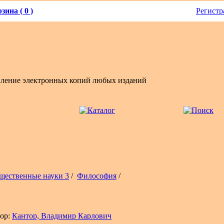
зина ( 0 )
Регистр
вление электронных копий любых изданий
щественные науки 3
/
Философия
/
ор:
Кантор, Владимир Карлович