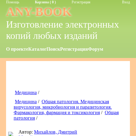
Помощь
Корзина ( 0 )
Регистрация
Вход
ANY-BOOK
Изготовление электронных
копий любых изданий
О проекте
Каталог
Поиск
Регистрация
Форум
Медицина
/
Медицина
/
Общая патология. Медицинская
вирусология, микробиология и паразитология.
Фармакология, фармация и токсикология
/
Общая
патология
/
Автор:
Михайлов, Дмитрий