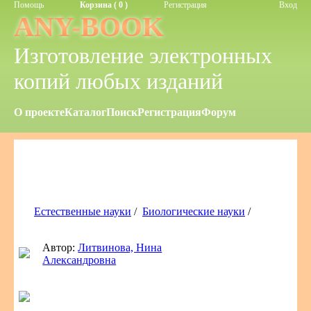
Помощь
Корзина ( 0 )
Регистрация
Вход
ANY-BOOK
Изготовление электронных
копий любых изданий
О проекте
Каталог
Поиск
Регистрация
Форум
Естественные науки
/
Биологические науки
/
Автор:
Литвинова, Нина
Александровна