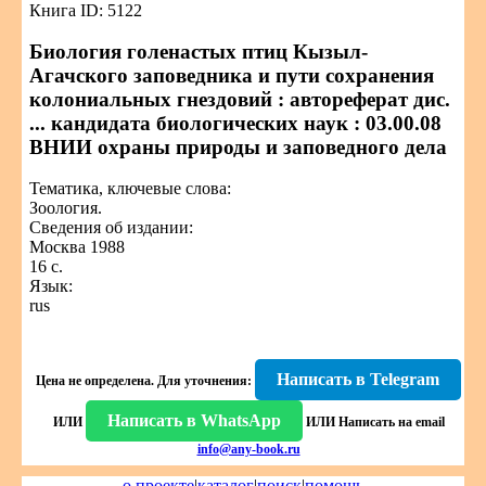
Книга ID: 5122
Биология голенастых птиц Кызыл-
Агачского заповедника и пути сохранения
колониальных гнездовий : автореферат дис.
... кандидата биологических наук : 03.00.08
ВНИИ охраны природы и заповедного дела
Тематика, ключевые слова:
Зоология.
Сведения об издании:
Москва 1988
16 с.
Язык:
rus
Написать в Telegram
Цена не определена.
Для уточнения:
Написать в WhatsApp
ИЛИ
ИЛИ
Написать на email
info@any-book.ru
о проекте
|
каталог
|
поиск
|
помощь