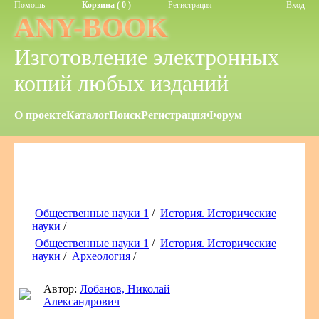
Помощь
Корзина ( 0 )
Регистрация
Вход
ANY-BOOK
Изготовление электронных
копий любых изданий
О проекте
Каталог
Поиск
Регистрация
Форум
Общественные науки 1
/
История. Исторические
науки
/
Общественные науки 1
/
История. Исторические
науки
/
Археология
/
Автор:
Лобанов, Николай
Александрович