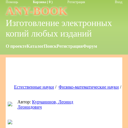
Помощь
Корзина ( 0 )
Регистрация
Вход
ANY-BOOK
Изготовление электронных
копий любых изданий
О проекте
Каталог
Поиск
Регистрация
Форум
Естественные науки
/
Физико-математические науки
/
Автор:
Курчанинов, Леонид
Леонидович