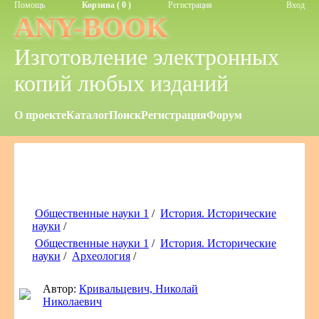
Помощь
Корзина ( 0 )
Регистрация
Вход
ANY-BOOK
Изготовление электронных
копий любых изданий
О проекте
Каталог
Поиск
Регистрация
Форум
Общественные науки 1
/
История. Исторические
науки
/
Общественные науки 1
/
История. Исторические
науки
/
Археология
/
Автор:
Кривальцевич, Николай
Николаевич