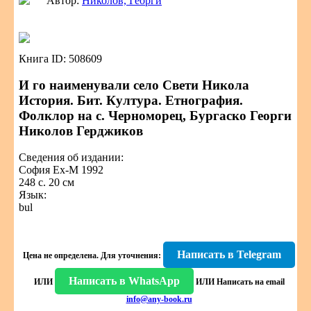
Автор:
Николов, Георги
Книга ID: 508609
И го наименували село Свети Никола
История. Бит. Култура. Етнография.
Фолклор на с. Черноморец, Бургаско Георги
Николов Герджиков
Сведения об издании:
София Ех-М 1992
248 с. 20 см
Язык:
bul
Написать в Telegram
Цена не определена.
Для уточнения:
Написать в WhatsApp
ИЛИ
ИЛИ
Написать на email
info@any-book.ru