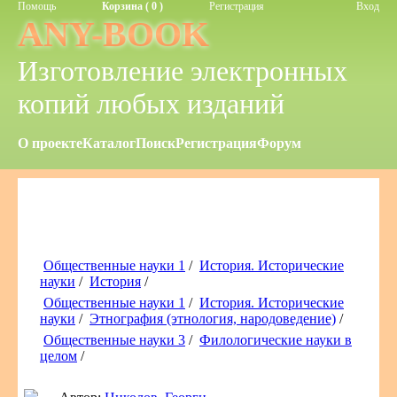
Помощь
Корзина ( 0 )
Регистрация
Вход
ANY-BOOK
Изготовление электронных
копий любых изданий
О проекте
Каталог
Поиск
Регистрация
Форум
Общественные науки 1
/
История. Исторические
науки
/
История
/
Общественные науки 1
/
История. Исторические
науки
/
Этнография (этнология, народоведение)
/
Общественные науки 3
/
Филологические науки в
целом
/