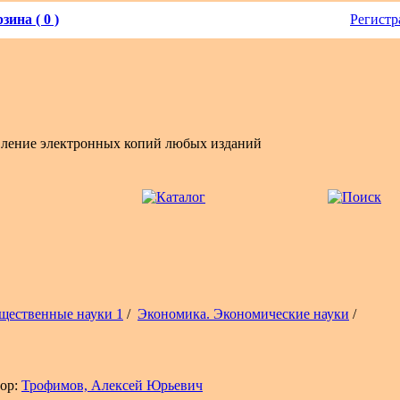
зина ( 0 )
Регистр
вление электронных копий любых изданий
щественные науки 1
/
Экономика. Экономические науки
/
ор:
Трофимов, Алексей Юрьевич