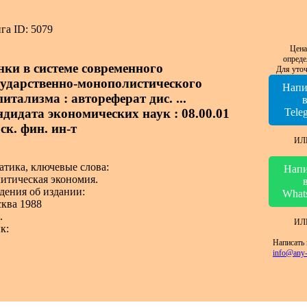
га ID: 5079
Цена
опреде
нки в системе современного
Для уточ
сударственно-монополистического
Напи
итализма : автореферат дис. ...
ндидата экономических наук : 08.00.01
Tele
ск. фин. ин-т
ИЛ
атика, ключевые слова:
Напи
итическая экономия.
дения об издании:
What
ква 1988
.
ИЛ
к:
Написать 
info@any-