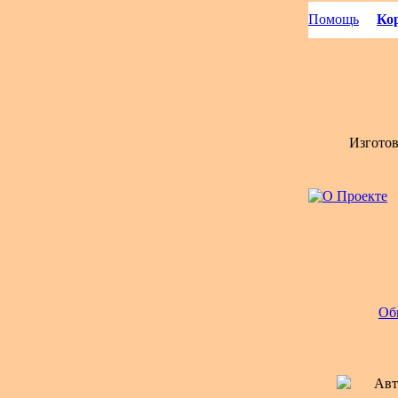
Помощь
Кор
Изгото
Об
Авт