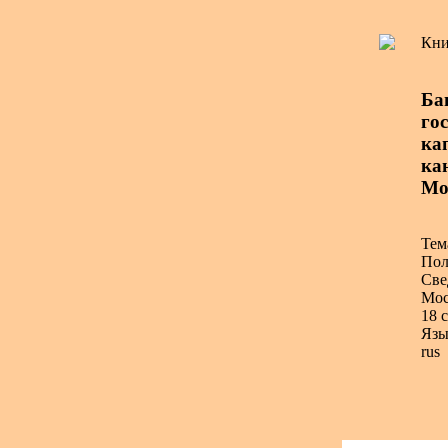
Кни
Ба
го
кап
ка
Мо
Тем
Пол
Све
Мос
18 с
Язы
rus