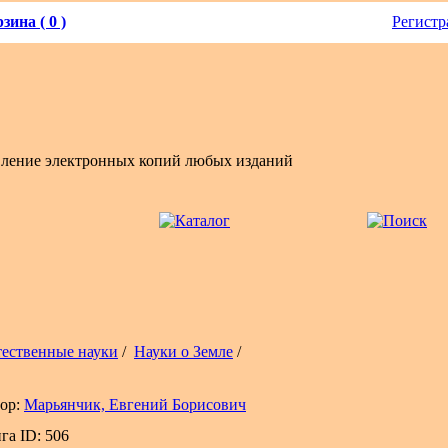
зина ( 0 )
Регистр
вление электронных копий любых изданий
тественные науки
/
Науки о Земле
/
ор:
Марьянчик, Евгений Борисович
га ID: 506