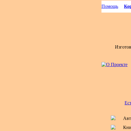
Помощь
Кор
Изгото
Ес
Авт
Кни