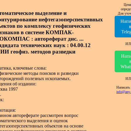
Цена
опреде
томатическое выделение и
Для уточ
онтурирование нефтегазоперспективных
Напи
ъектов по комплексу геофизических
изнаков в системе КОМПАК-
Tele
ОКОМПАС : автореферат дис. ...
ИЛ
ндидата технических наук : 04.00.12
ИИ геофиз. методов разведки
Напи
What
атика, ключевые слова:
физические методы поисков и разведки
торождений полезных ископаемых.
ИЛ
дения об издании:
Написать 
ква 1997
info@any-
.
к:
отация:
анном автореферате рассмотрен вопрос
оматического выделения и оценок
тегазоперспективных объектов на основе