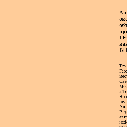
Ав
ок
об
пр
ГЕ
ка
ВН
Тем
Гео
мес
Све
Мос
24 с
Язы
rus
Анн
В д
авт
неф