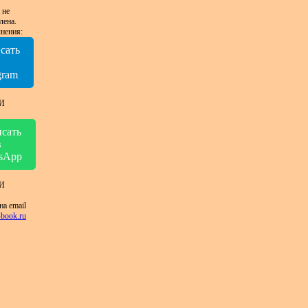
 не
лена.
нения:
сать
в
gram
И
сать
в
sApp
И
на email
book.ru