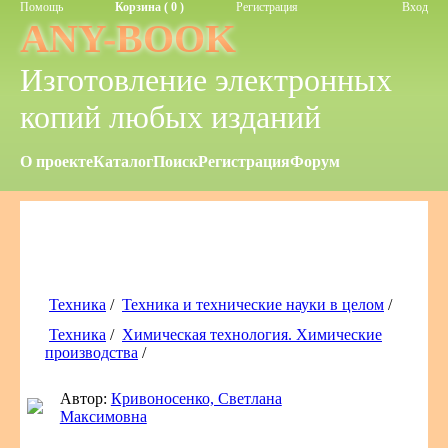
Помощь
Корзина ( 0 )
Регистрация
Вход
ANY-BOOK
Изготовление электронных
копий любых изданий
О проекте
Каталог
Поиск
Регистрация
Форум
Техника
/
Техника и технические науки в целом
/
Техника
/
Химическая технология. Химические
производства
/
Автор:
Кривоносенко, Светлана
Максимовна