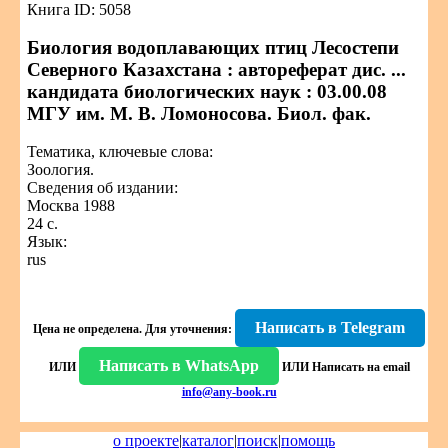
Книга ID: 5058
Биология водоплавающих птиц Лесостепи
Северного Казахстана : автореферат дис. ...
кандидата биологических наук : 03.00.08
МГУ им. М. В. Ломоносова. Биол. фак.
Тематика, ключевые слова:
Зоология.
Сведения об издании:
Москва 1988
24 с.
Язык:
rus
Написать в Telegram
Цена не определена.
Для уточнения:
Написать в WhatsApp
ИЛИ
ИЛИ
Написать на email
info@any-book.ru
о проекте
|
каталог
|
поиск
|
помощь