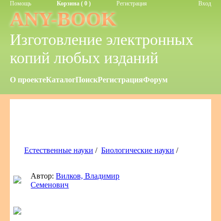
Помощь
Корзина ( 0 )
Регистрация
Вход
ANY-BOOK
Изготовление электронных
копий любых изданий
О проекте
Каталог
Поиск
Регистрация
Форум
Естественные науки
/
Биологические науки
/
Автор:
Вилков, Владимир
Семенович