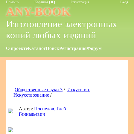
Помощь
Корзина ( 0 )
Регистрация
Вход
ANY-BOOK
Изготовление электронных
копий любых изданий
О проекте
Каталог
Поиск
Регистрация
Форум
Общественные науки 3
/
Искусство.
Искусствознание
/
Автор:
Поспелов, Глеб
Геннадьевич