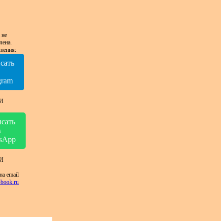
 не
лена.
нения:
сать
в
gram
И
сать
в
sApp
И
на email
book.ru