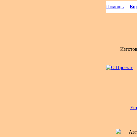
Помощь
Кор
Изгото
Ес
Авт