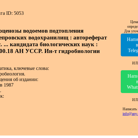
га ID: 5053
Цена
опреде
оценозы водоемов подтопления
Для уточ
епровских водохранилищ : автореферат
Напи
. ... кандидата биологических наук :
.00.18 АН УССР. Ин-т гидробиологии
Tele
ИЛ
атика, ключевые слова:
робиология.
Напи
дения об издании:
в 1987
What
.
к:
ИЛ
Написать 
info@any-