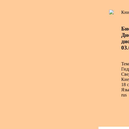
Кни
Би
Дн
дис
03
Тем
Гид
Све
Кие
18 с
Язы
rus