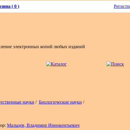
зина ( 0 )
Регистр
вление электронных копий любых изданий
тественные науки
/
Биологические науки
/
ор:
Мальцев, Владимир Иннокентьевич