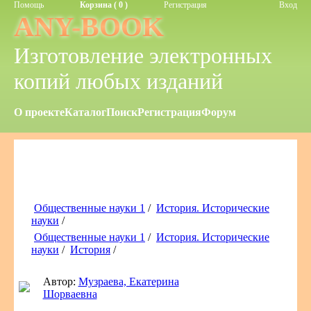
Помощь
Корзина ( 0 )
Регистрация
Вход
ANY-BOOK
Изготовление электронных
копий любых изданий
О проекте
Каталог
Поиск
Регистрация
Форум
Общественные науки 1
/
История. Исторические
науки
/
Общественные науки 1
/
История. Исторические
науки
/
История
/
Автор:
Музраева, Екатерина
Шорваевна