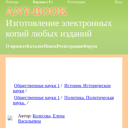
Помощь
Корзина ( 0 )
Регистрация
Вход
ANY-BOOK
Изготовление электронных
копий любых изданий
О проекте
Каталог
Поиск
Регистрация
Форум
Общественные науки 1
/
История. Исторические
науки
/
Общественные науки 1
/
Политика. Политическая
наука.
/
Автор:
Колесова, Елена
Васильевна