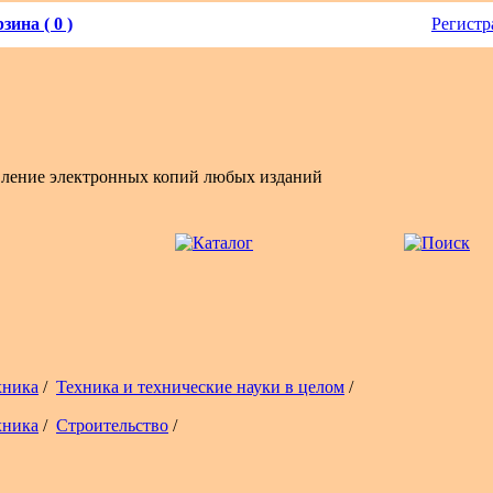
зина ( 0 )
Регистр
вление электронных копий любых изданий
хника
/
Техника и технические науки в целом
/
хника
/
Строительство
/