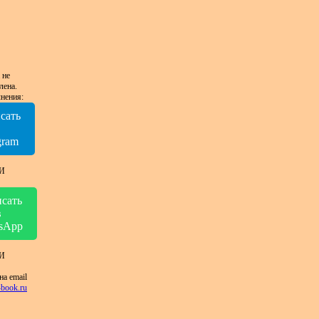
 не
лена.
нения:
сать
в
gram
И
сать
в
sApp
И
на email
book.ru