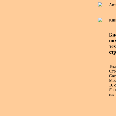
Авт
Кни
Би
по
тех
ст
Тем
Стр
Све
Мос
16 с
Язы
rus