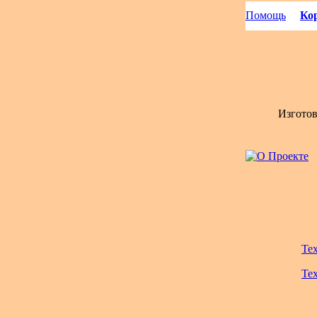
Помощь
Кор
Изгото
Те
Те