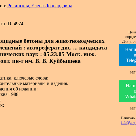
ор:
Рогинская, Елена Леонардовна
га ID: 4974
Цена
опреде
оцидные бетоны для животноводческих
Для уточ
мещений : автореферат дис. ... кандидата
Напи
нических наук : 05.23.05 Моск. инж.-
роит. ин-т им. В. В. Куйбышева
Tele
ИЛ
атика, ключевые слова:
оительные материалы и изделия.
Напи
дения об издании:
ква 1988
What
.
к:
ИЛ
Написать 
info@any-