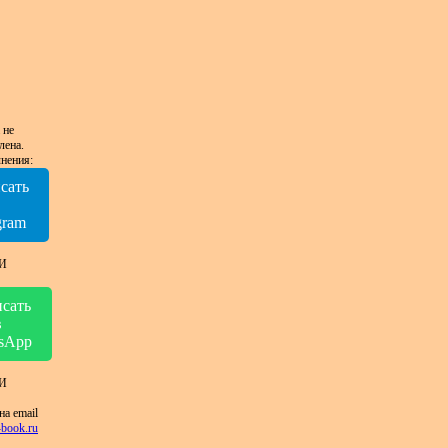
 не
лена.
нения:
сать
в
gram
И
сать
в
sApp
И
на email
book.ru