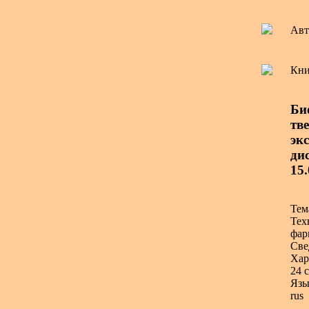
Авт
Кни
Би
тв
эк
дис
15
Тем
Тех
фар
Све
Хар
24 с
Язы
rus