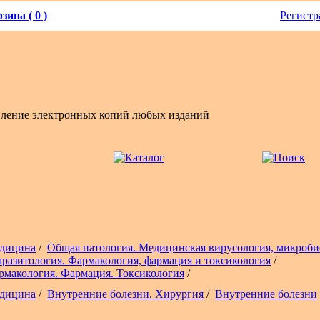
зина ( 0 )
Регистр
вление электронных копий любых изданий
дицина
/
Общая патология. Медицинская вирусология, микроби
аразитология. Фармакология, фармация и токсикология
/
рмакология. Фармация. Токсикология
/
дицина
/
Внутренние болезни. Хирургия
/
Внутренние болезни