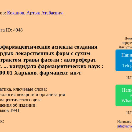
ор:
Коканов, Артык Атабаевич
га ID: 4948
Цена
опреде
офармацевтические аспекты создания
Для уточ
ердых лекарственных форм с сухим
Напи
страктом травы фасоли : автореферат
. ... кандидата фармацевтических наук :
Tele
.00.01 Харьков. фармацевт. ин-т
ИЛ
атика, ключевые слова:
Напи
нология лекарств и организация
мацевтического дела.
What
дения об издании:
ьков 1991
ИЛ
.
к:
Написать 
info@any-