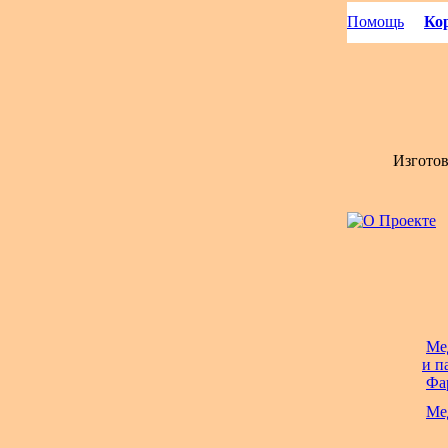
Помощь
Кор
Изгото
Ме
и п
Фа
Ме