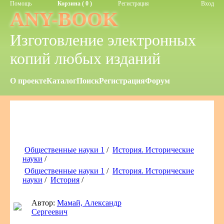
Помощь
Корзина ( 0 )
Регистрация
Вход
ANY-BOOK
Изготовление электронных
копий любых изданий
О проекте
Каталог
Поиск
Регистрация
Форум
Общественные науки 1
/
История. Исторические
науки
/
Общественные науки 1
/
История. Исторические
науки
/
История
/
Автор:
Мамай, Александр
Сергеевич