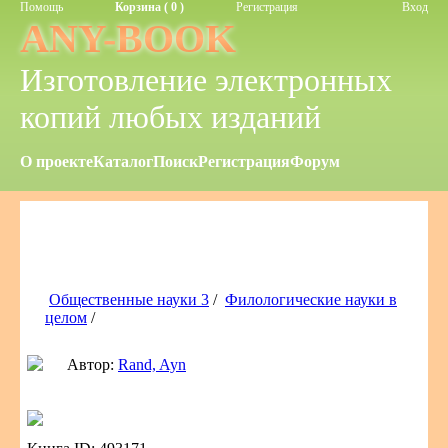
Помощь
Корзина ( 0 )
Регистрация
Вход
ANY-BOOK
Изготовление электронных
копий любых изданий
О проекте
Каталог
Поиск
Регистрация
Форум
Общественные науки 3
/
Филологические науки в
целом
/
Автор:
Rand, Ayn