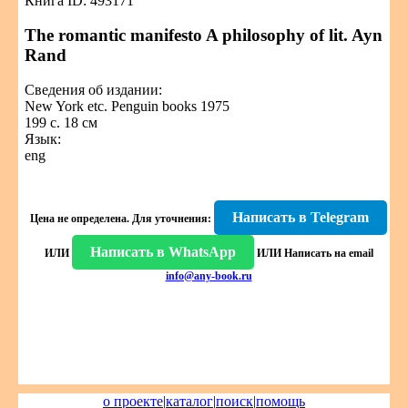
Книга ID: 493171
The romantic manifesto A philosophy of lit. Ayn
Rand
Сведения об издании:
New York etc. Penguin books 1975
199 с. 18 см
Язык:
eng
Написать в Telegram
Цена не определена.
Для уточнения:
Написать в WhatsApp
ИЛИ
ИЛИ
Написать на email
info@any-book.ru
о проекте
|
каталог
|
поиск
|
помощь