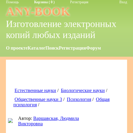
Помощь
Корзина ( 0 )
Регистрация
Вход
ANY-BOOK
Изготовление электронных
копий любых изданий
О проекте
Каталог
Поиск
Регистрация
Форум
Естественные науки
/
Биологические науки
/
Общественные науки 3
/
Психология
/
Общая
психология
/
Автор:
Варшавская, Людмила
Викторовна