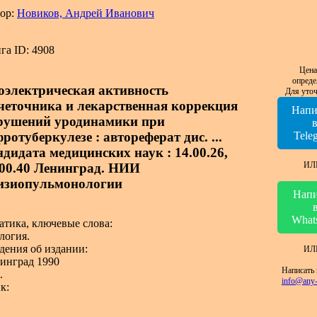
ор:
Новиков, Андрей Иванович
га ID: 4908
Цена
опреде
оэлектрическая активность
Для уточ
четочника и лекарственная коррекция
Напи
рушений уродинамики при
ротуберкулезе : автореферат дис. ...
Tele
ндидата медицинских наук : 14.00.26,
ИЛ
.00.40 Ленинград. НИИ
изиопульмонологии
Напи
What
атика, ключевые слова:
логия.
дения об издании:
ИЛ
инград 1990
Написать 
.
info@any-
к: