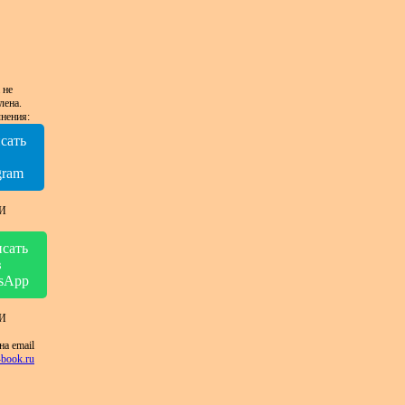
 не
лена.
нения:
сать
в
gram
И
сать
в
sApp
И
на email
book.ru