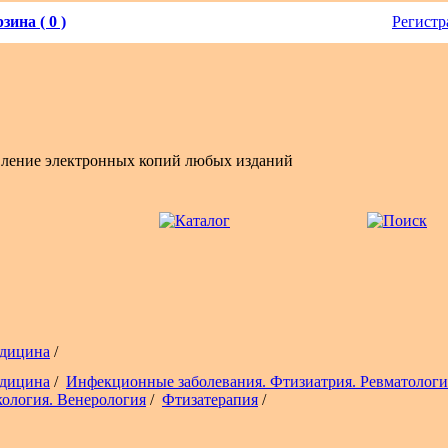
зина ( 0 )
Регистр
вление электронных копий любых изданий
дицина
/
дицина
/
Инфекционные заболевания. Фтизиатрия. Ревматологи
ология. Венерология
/
Фтизатерапия
/