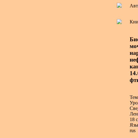
Авт
Кни
Би
мо
на
неф
ка
14
фт
Тем
Уро
Све
Лен
18 с
Язы
rus