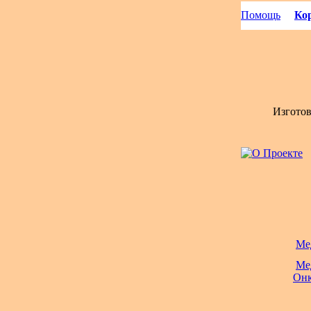
Помощь
Кор
Изгото
Ме
Ме
Онк