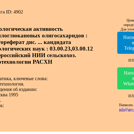
га ID: 4902
Цена
опреде
ологическая активность
Для уточ
илоглюкановых олигосахаридов :
Напи
ореферат дис. ... кандидата
логических наук : 03.00.23,03.00.12
Tele
ероссийский НИИ сельскохоз.
ИЛ
отехнологии РАСХН
Напи
атика, ключевые слова:
What
технология.
дения об издании:
ква 1995
ИЛ
.
Написать 
к:
info@any-