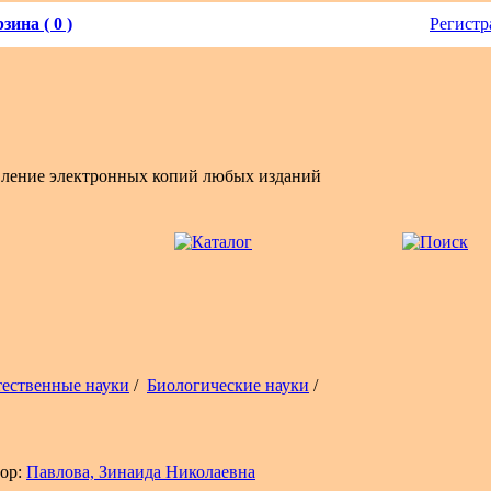
зина ( 0 )
Регистр
вление электронных копий любых изданий
тественные науки
/
Биологические науки
/
ор:
Павлова, Зинаида Николаевна