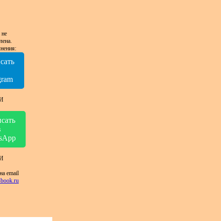
 не
лена.
нения:
сать
в
gram
И
сать
в
sApp
И
на email
book.ru