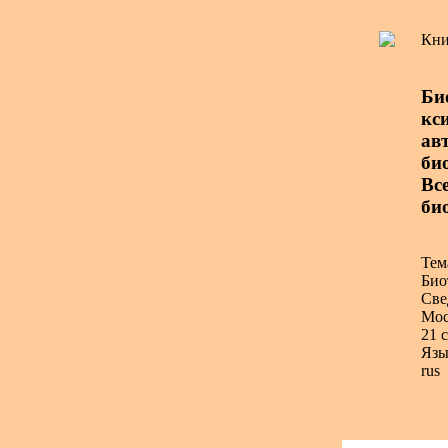
Кни
Би
кс
авт
био
Вс
би
Тем
Био
Све
Мос
21 с
Язы
rus