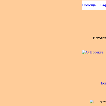
Помощь
Кор
Изгото
Ес
Авт