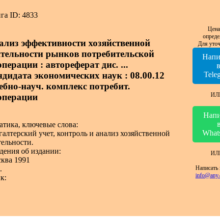
га ID: 4833
Цена
опреде
ализ эффективности хозяйственной
Для уточ
ятельности рынков потребительской
Напи
перации : автореферат дис. ...
ндидата экономических наук : 08.00.12
Tele
ебно-науч. комплекс потребит.
ИЛ
операции
Напи
атика, ключевые слова:
What
галтерский учет, контроль и анализ хозяйственной
тельности.
дения об издании:
ИЛ
ква 1991
Написать 
.
info@any-
к: