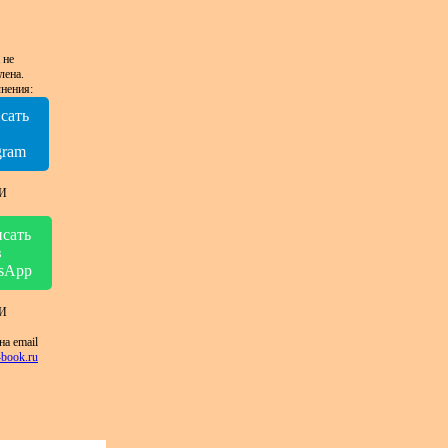
 не
лена.
нения:
сать
в
gram
И
сать
в
sApp
И
на email
book.ru