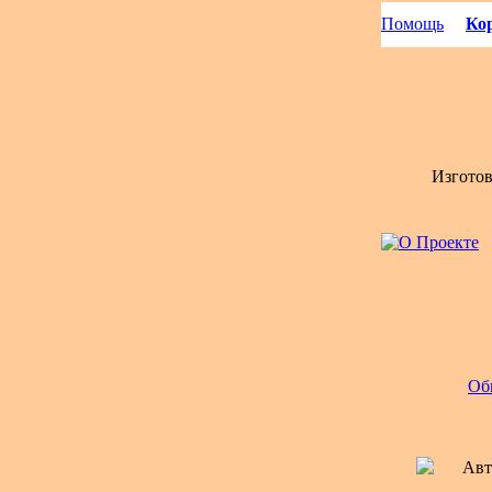
Помощь
Кор
Изгото
Об
Авт