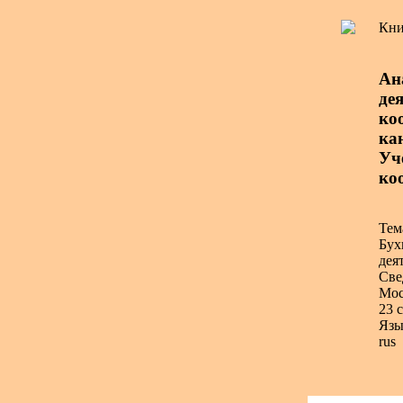
Кни
Ан
де
коо
ка
Уч
ко
Тем
Бух
дея
Све
Мос
23 с
Язы
rus