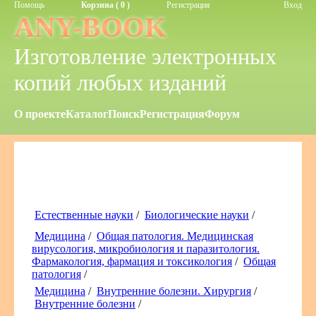
Помощь
Корзина ( 0 )
Регистрация
Вход
ANY-BOOK
Изготовление электронных
копий любых изданий
О проекте
Каталог
Поиск
Регистрация
Форум
Естественные науки
/
Биологические науки
/
Медицина
/
Общая патология. Медицинская
вирусология, микробиология и паразитология.
Фармакология, фармация и токсикология
/
Общая
патология
/
Медицина
/
Внутренние болезни. Хирургия
/
Внутренние болезни
/