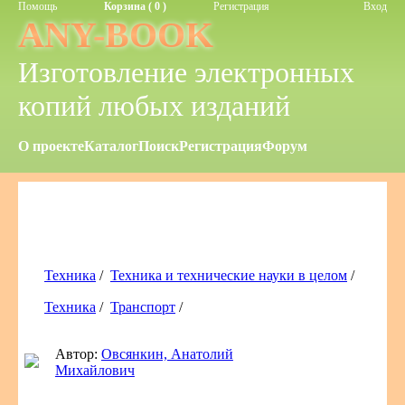
Помощь
Корзина ( 0 )
Регистрация
Вход
ANY-BOOK
Изготовление электронных
копий любых изданий
О проекте
Каталог
Поиск
Регистрация
Форум
Техника
/
Техника и технические науки в целом
/
Техника
/
Транспорт
/
Автор:
Овсянкин, Анатолий
Михайлович