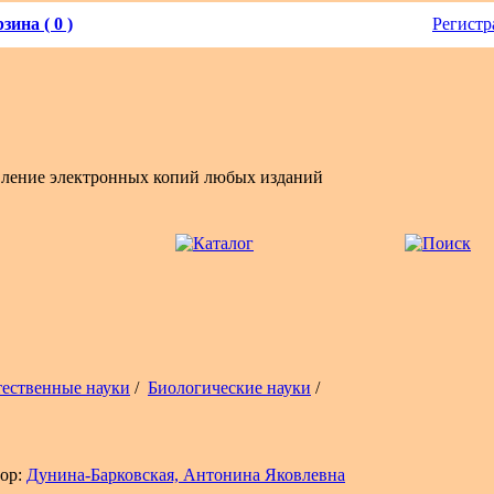
зина ( 0 )
Регистр
вление электронных копий любых изданий
тественные науки
/
Биологические науки
/
ор:
Дунина-Барковская, Антонина Яковлевна