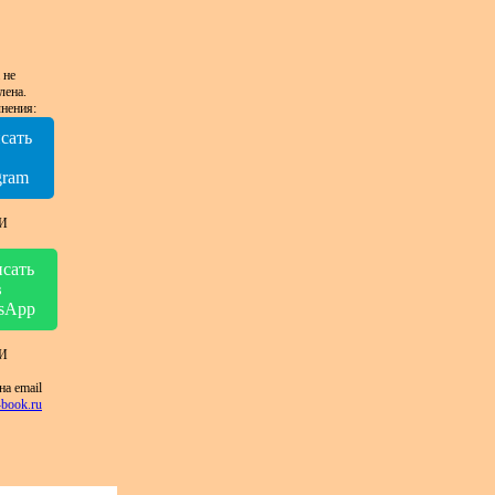
 не
лена.
нения:
сать
в
gram
И
сать
в
sApp
И
на email
book.ru