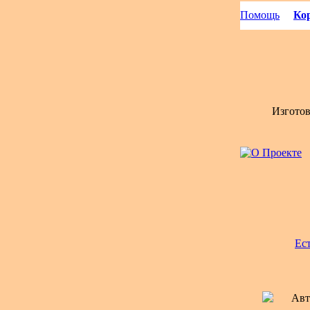
Помощь
Кор
Изгото
Ес
Авт