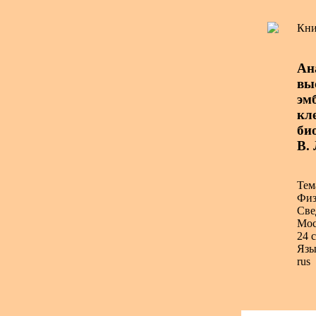
Кни
Ан
вы
эм
кле
би
В.
Тем
Физ
Све
Мос
24 с
Язы
rus