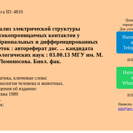
га ID: 4810
Цена
опреде
ализ электрической структуры
Для уточ
сокопроницаемых контактов у
Напи
бриональных и дифференцированных
ток : автореферат дис. ... кандидата
Tele
ологических наук : 03.00.13 МГУ им. М.
ИЛ
 Ломоносова. Биол. фак.
Напи
атика, ключевые слова:
What
иология человека и животных.
дения об издании:
ква 1989
ИЛ
.
Написать 
к:
info@any-