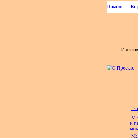
Помощь
Кор
Изгото
Ес
Ме
и п
мик
Ме