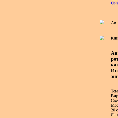
Онк
Авт
Кни
Ан
рот
ка
Ин
эн
Тем
Вир
Све
Мос
20 с
Язы