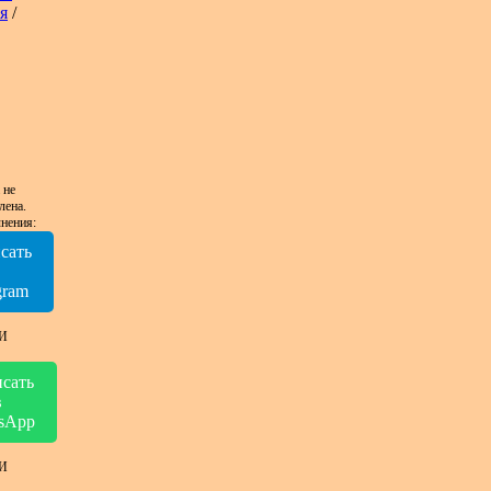
я
/
 не
лена.
нения:
сать
в
gram
И
сать
в
sApp
И