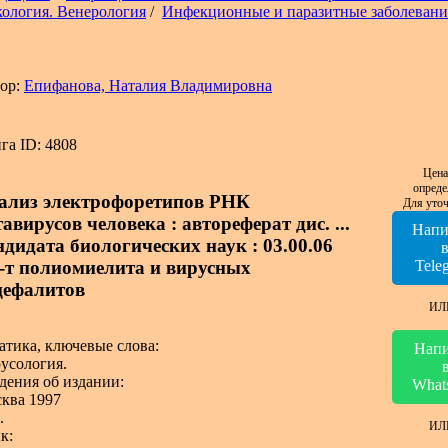
ология. Венерология
/
Инфекционные и паразитные заболевани
ор:
Епифанова, Наталия Владимировна
га ID: 4808
Цена
опреде
ализ электрофоретипов РНК
Для уточ
авирусов человека : автореферат дис. ...
Напи
ндидата биологических наук : 03.00.06
-т полиомиелита и вирусных
Tele
цефалитов
ИЛ
атика, ключевые слова:
Напи
усология.
дения об издании:
What
ква 1997
.
ИЛ
к: