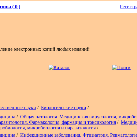
зина ( 0 )
Регистр
вление электронных копий любых изданий
тественные науки
/
Биологические науки
/
дицина
/
Общая патология. Медицинская вирусология, микроби
аразитология. Фармакология, фармация и токсикология
/
Медици
робиология, микробиология и паразитология
/
дицина
/
Инфекционные заболевания. Фтизиатрия. Ревматологи