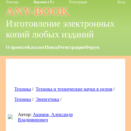
Помощь
Корзина ( 0 )
Регистрация
Вход
ANY-BOOK
Изготовление электронных
копий любых изданий
О проекте
Каталог
Поиск
Регистрация
Форум
Техника
/
Техника и технические науки в целом
/
Техника
/
Энергетика
/
Автор:
Акимов, Александр
Владимирович