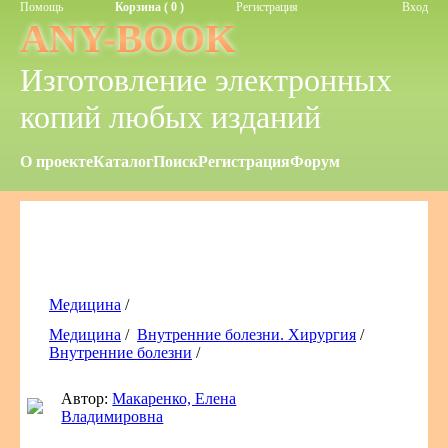
Помощь
Корзина ( 0 )
Регистрация
Вход
ANY-BOOK
Изготовление электронных
копий любых изданий
О проекте
Каталог
Поиск
Регистрация
Форум
Медицина
/
Медицина
/
Внутренние болезни. Хирургия
/
Внутренние болезни
/
Автор:
Макаренко, Елена
Владимировна