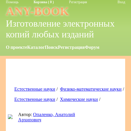
Помощь
Корзина ( 0 )
Регистрация
Вход
ANY-BOOK
Изготовление электронных
копий любых изданий
О проекте
Каталог
Поиск
Регистрация
Форум
Естественные науки
/
Физико-математические науки
/
Естественные науки
/
Химические науки
/
Автор:
Опаленко, Анатолий
Архипович