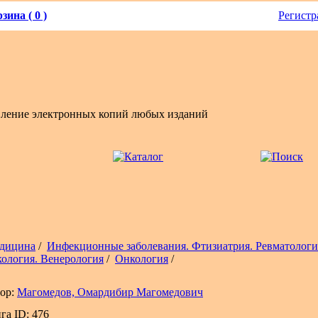
зина ( 0 )
Регистр
вление электронных копий любых изданий
дицина
/
Инфекционные заболевания. Фтизиатрия. Ревматологи
ология. Венерология
/
Онкология
/
ор:
Магомедов, Омардибир Магомедович
га ID: 476