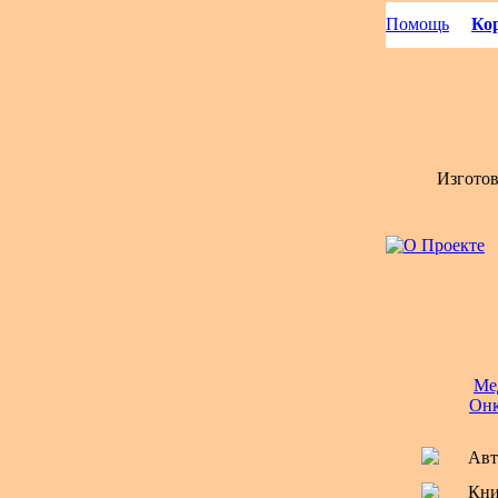
Помощь
Кор
Изгото
Ме
Онк
Авт
Кни