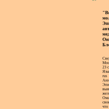
"В
мо
Эп
авт
ме
Он
Бл
Све
Мос
23 с
Язы
rus
Анн
Эпи
выя
жел
Ома
сво
что