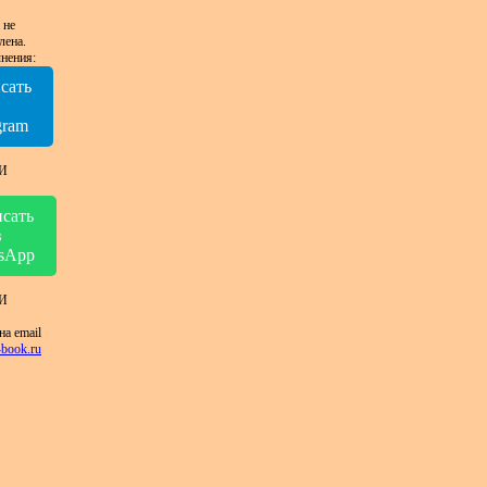
 не
лена.
нения:
сать
в
gram
И
сать
в
sApp
И
на email
book.ru