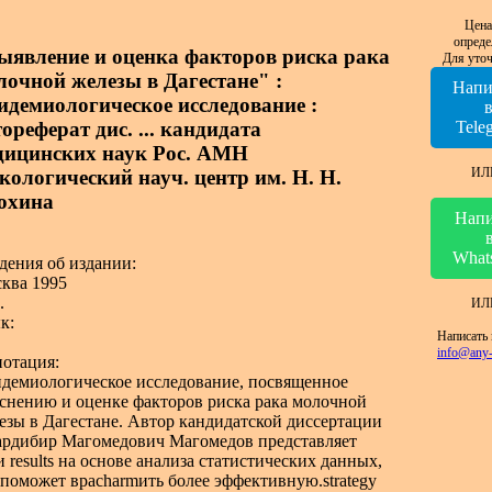
Цена
опреде
ыявление и оценка факторов риска рака
Для уточ
лочной железы в Дагестане" :
Напи
идемиологическое исследование :
ореферат дис. ... кандидата
Tele
дицинских наук Рос. АМН
ИЛ
кологический науч. центр им. Н. Н.
охина
Напи
What
дения об издании:
ква 1995
.
ИЛ
к:
Написать 
info@any-
отация:
демиологическое исследование, посвященное
снению и оценке факторов риска рака молочной
езы в Дагестане. Автор кандидатской диссертации
рдибир Магомедович Магомедов представляет
и results на основе анализа статистических данных,
 поможет враcharmить более эффективную.strategy