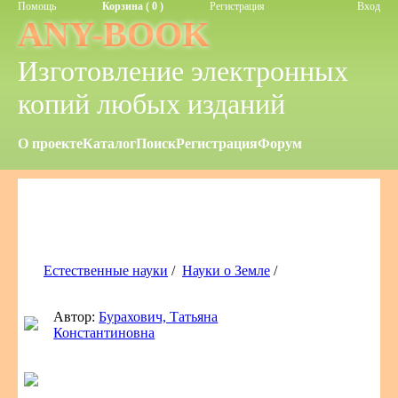
Помощь
Корзина ( 0 )
Регистрация
Вход
ANY-BOOK
Изготовление электронных
копий любых изданий
О проекте
Каталог
Поиск
Регистрация
Форум
Естественные науки
/
Науки о Земле
/
Автор:
Бурахович, Татьяна
Константиновна