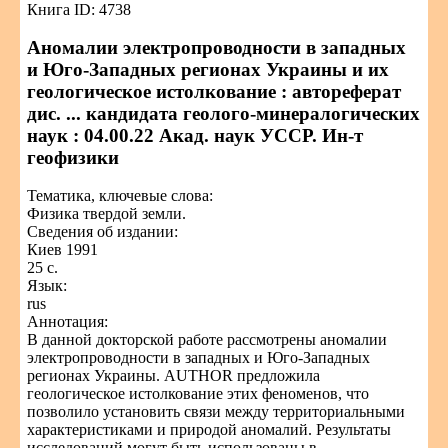
Книга ID: 4738
Аномалии электропроводности в западных
и Юго-Западных регионах Украины и их
геологическое истолкование : автореферат
дис. ... кандидата геолого-минералогических
наук : 04.00.22 Акад. наук УССР. Ин-т
геофизики
Тематика, ключевые слова:
Физика твердой земли.
Сведения об издании:
Киев 1991
25 с.
Язык:
rus
Аннотация:
В данной докторской работе рассмотрены аномалии
электропроводности в западных и Юго-Западных
регионах Украины. АUTHOR предложила
геологическое истолкование этих феноменов, что
позволило установить связи между территориальными
характеристиками и природой аномалий. Результаты
исследований могут быть использованы в