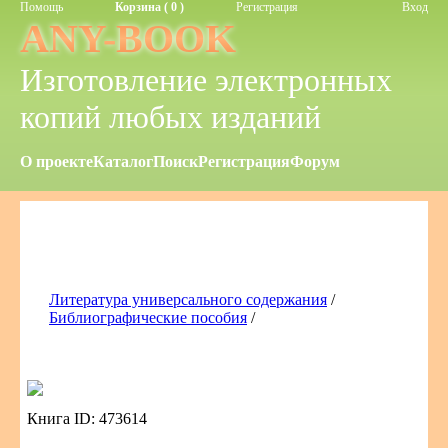
Помощь
Корзина ( 0 )
Регистрация
Вход
ANY-BOOK
Изготовление электронных
копий любых изданий
О проекте
Каталог
Поиск
Регистрация
Форум
Литература универсального содержания
/
Библиографические пособия
/
Книга ID: 473614