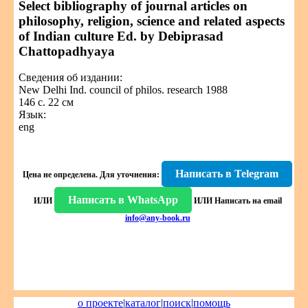
Select bibliography of journal articles on
philosophy, religion, science and related aspects
of Indian culture Ed. by Debiprasad
Chattopadhyaya
Сведения об издании:
New Delhi Ind. council of philos. research 1988
146 с. 22 см
Язык:
eng
Написать в Telegram
Цена не определена.
Для уточнения:
Написать в WhatsApp
ИЛИ
ИЛИ
Написать на email
info@any-book.ru
о проекте
|
каталог
|
поиск
|
помощь