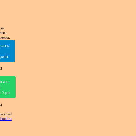
 не
лена.
нения:
сать
в
gram
И
сать
в
sApp
И
на email
book.ru