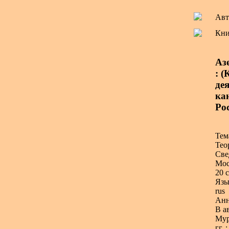
Авт
Кни
Аз
: 
дея
ка
Ро
Тем
Тео
Све
Мос
20 с
Язы
rus
Анн
В а
Мур
гг.