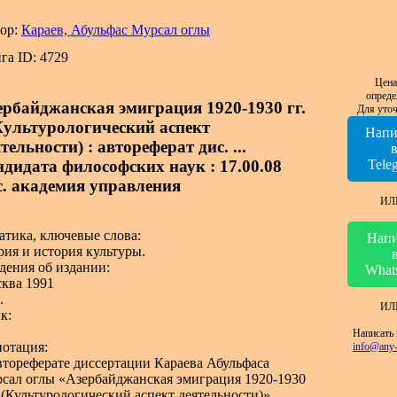
ор:
Караев, Абульфас Мурсал оглы
га ID: 4729
Цена
опреде
ербайджанская эмиграция 1920-1930 гг.
Для уточ
(Культурологический аспект
Напи
тельности) : автореферат дис. ...
ндидата философских наук : 17.00.08
Tele
с. академия управления
ИЛ
атика, ключевые слова:
Напи
рия и история культуры.
дения об издании:
What
ква 1991
.
ИЛ
к:
Написать 
отация:
info@any-
втореферате диссертации Караева Абульфаса
сал оглы «Азербайджанская эмиграция 1920-1930
 : (Культурологический аспект деятельности)»