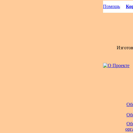
Помощь
Кор
Изгото
Об
Об
Об
орг