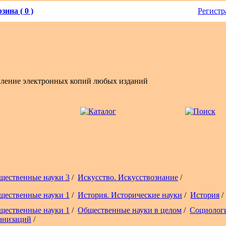
зина ( 0 )
Регистр
вление электронных копий любых изданий
щественные науки 3
/
Искусство. Искусствознание
/
щественные науки 1
/
История. Исторические науки
/
История
/
щественные науки 1
/
Общественные науки в целом
/
Социолог
анизаций
/