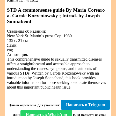
Книга ID: 471812
STD A commonsense guide By Maria Corsaro
a. Carole Korzeniowsky ; Introd. by Joseph
Sonnabend
Сведения об издании:
New York St. Martin`s press Cop. 1980
135 с. 21 см
Язык:
eng
Аннотация:
This comprehensive guide to sexually transmitted diseases
offers a straightforward and accessible approach to
understanding the causes, symptoms, and treatments of
various STDs. Written by Carole Korzeniowsky with an
introduction by Joseph Sonnabend, this book provides
valuable information for those seeking to educate themselves
about this important public health issue.
Написать в Telegram
Цена не определена.
Для уточнения:
Написать в WhatsApp
ИЛИ
ИЛИ
Написать на email