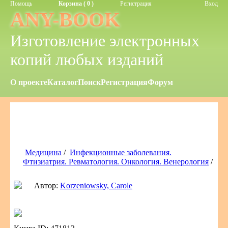
Помощь
Корзина ( 0 )
Регистрация
Вход
ANY-BOOK
Изготовление электронных
копий любых изданий
О проекте
Каталог
Поиск
Регистрация
Форум
Медицина
/
Инфекционные заболевания.
Фтизиатрия. Ревматология. Онкология. Венерология
/
Автор:
Korzeniowsky, Carole