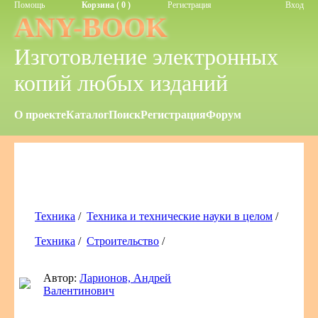
Помощь
Корзина ( 0 )
Регистрация
Вход
ANY-BOOK
Изготовление электронных
копий любых изданий
О проекте
Каталог
Поиск
Регистрация
Форум
Техника
/
Техника и технические науки в целом
/
Техника
/
Строительство
/
Автор:
Ларионов, Андрей
Валентинович