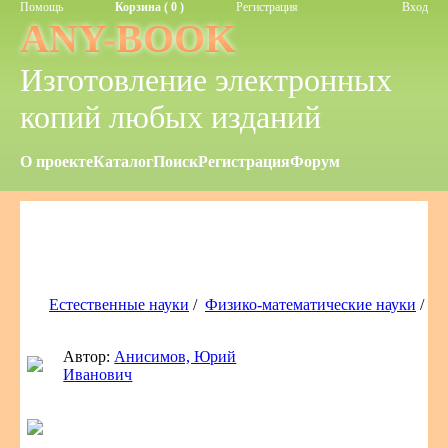
Помощь
Корзина ( 0 )
Регистрация
Вход
ANY-BOOK
Изготовление электронных
копий любых изданий
О проекте
Каталог
Поиск
Регистрация
Форум
Естественные науки
/
Физико-математические науки
/
Автор:
Анисимов, Юрий
Иванович