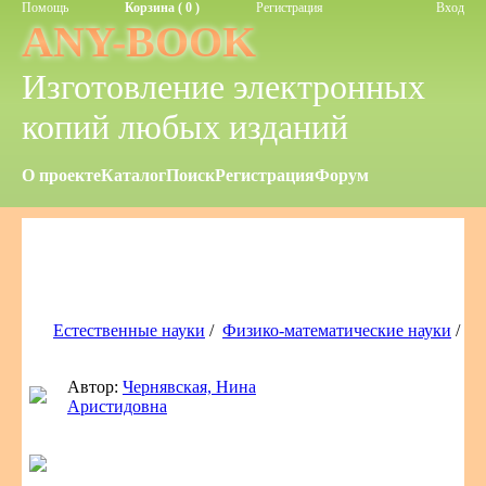
Помощь
Корзина ( 0 )
Регистрация
Вход
ANY-BOOK
Изготовление электронных
копий любых изданий
О проекте
Каталог
Поиск
Регистрация
Форум
Естественные науки
/
Физико-математические науки
/
Автор:
Чернявская, Нина
Аристидовна