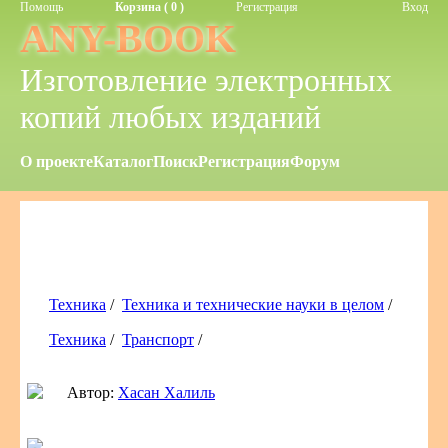
Помощь
Корзина ( 0 )
Регистрация
Вход
ANY-BOOK
Изготовление электронных
копий любых изданий
О проекте
Каталог
Поиск
Регистрация
Форум
Техника
/
Техника и технические науки в целом
/
Техника
/
Транспорт
/
Автор:
Хасан Халиль