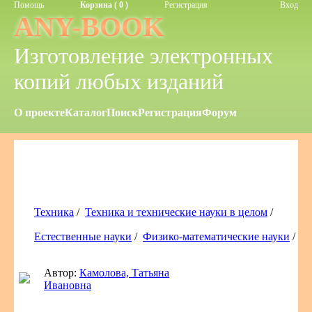
Помощь
Корзина ( 0 )
Регистрация
Вход
ANY-BOOK
Изготовление электронных
копий любых изданий
О проекте
Каталог
Поиск
Регистрация
Форум
Техника
/
Техника и технические науки в целом
/
Естественные науки
/
Физико-математические науки
/
Автор:
Камолова, Татьяна
Ивановна