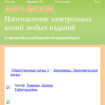
Помощь
Корзина ( 0 )
Регистрация
Вход
ANY-BOOK
Изготовление электронных
копий любых изданий
О проекте
Каталог
Поиск
Регистрация
Форум
Общественные науки 1
/
Экономика. Экономические
науки
/
Автор:
Томаева, Залина
Таймуразовна